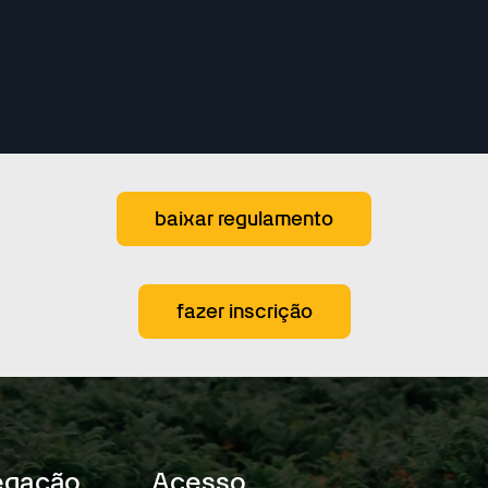
baixar regulamento
fazer inscrição
egação
Acesso