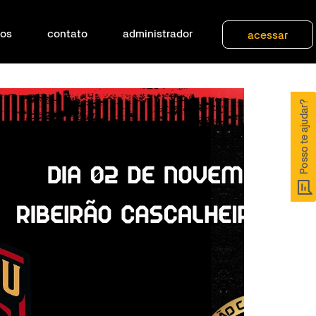
dos
contato
administrador
acessar
Posso te ajudar?