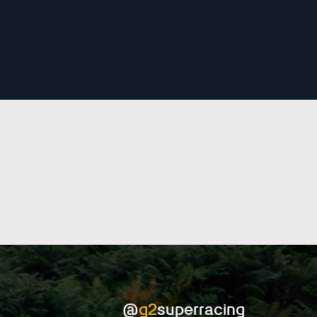
@
g2
superracing