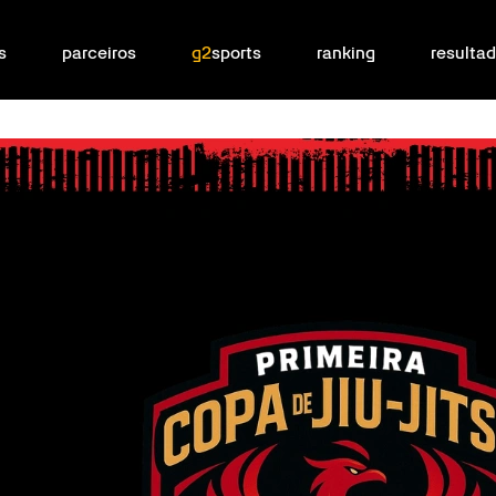
s
parceiros
g2
sports
ranking
resulta