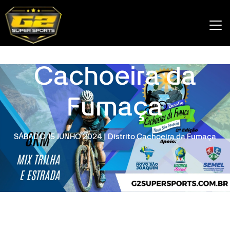
2º Desafio
Cachoeira da
Fumaça
SÁBADO 15 JUNHO 2024 | Distrito Cachoeira da Fumaça
fazer inscrição