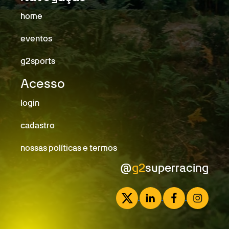
home
eventos
g2sports
Acesso
login
cadastro
nossas políticas e termos
@
g2
superracing