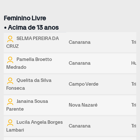
Feminino Livre
• Acima de 13 anos
SELMA PEREIRA DA
Canarana
Tri
CRUZ
Pamella Broetto
Canarana
Hur
Medrado
Quelita da Silva
Campo Verde
Tri
Fonseca
Janaina Sousa
Nova Nazaré
Tri
Parente
Lucila Angela Borges
Canarana
Tri
Lambari