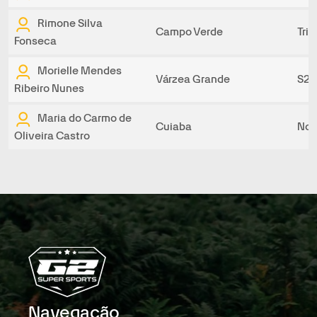
Rimone Silva
Campo Verde
Tri
Fonseca
Morielle Mendes
Várzea Grande
S2 
Ribeiro Nunes
Maria do Carmo de
Cuiaba
No
Oliveira Castro
Navegação