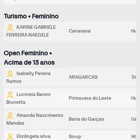
Turismo • Feminino
KARINE GABRIELE
Canarana
Hur
FERREIRA NAEGELE
Open Feminino •
Acima de 13 anos
Isabelly Pereira
ARAGARCAS
Tri
Ramos
Lucineia Baroni
Primavera do Leste
Hur
Brunetta
Amanda Nascimento
Barra do Garças
UaU
Mendes
Elizângela silva
Sinop
HUR