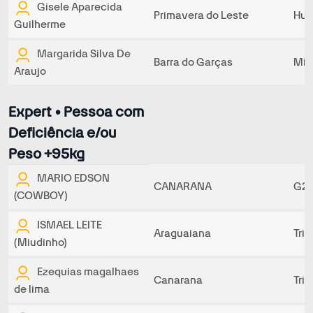
Gisele Aparecida
Primavera do Leste
Hur
Guilherme
Margarida Silva De
Barra do Garças
Min
Araujo
Expert • Pessoa com
Deficiência e/ou
Peso +95kg
MARIO EDSON
CANARANA
G2 
(COWBOY)
ISMAEL LEITE
Araguaiana
Tri
(Miudinho)
Ezequias magalhaes
Canarana
Tri
de lima