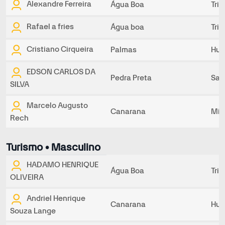
Alexandre Ferreira
Água Boa
Tri
Rafael a fries
Água boa
Tri
Cristiano Cirqueira
Palmas
Hur
EDSON CARLOS DA
Pedra Preta
Sal
SILVA
Marcelo Augusto
Canarana
Min
Rech
Turismo • Masculino
HADAMO HENRIQUE
Água Boa
Tri
OLIVEIRA
Andriel Henrique
Canarana
Hur
Souza Lange