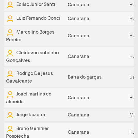
Edilso Junior Santi
Canarana
Hur
Luiz Fernando Conci
Canarana
Hur
Marcelino Borges
Canarana
HUR
Pereira
Cleidevon sobrinho
Canarana
Hur
Gonçalves
Rodrigo De jesus
Barra do garças
UaU
Cavalcante
Joaci martins de
Canarana
Hur
almeida
Jorge bezerra
Canarana
Min
Bruno Gemmer
Canarana
Hur
Pospiecha